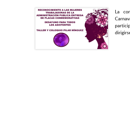
La con
Carna
partic
dirigir