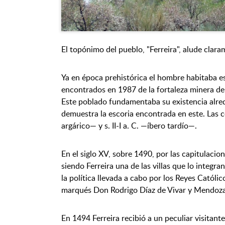
El topónimo del pueblo, "Ferreira", alude clara
Ya en época prehistórica el hombre habitaba e
encontrados en 1987 de la fortaleza minera de
Este poblado fundamentaba su existencia alred
demuestra la escoria encontrada en este. Las ce
argárico— y s. II-I a. C. —íbero tardío—.
En el siglo XV, sobre 1490, por las capitulaci
siendo Ferreira una de las villas que lo integr
la política llevada a cabo por los Reyes Católi
marqués Don Rodrigo Díaz de Vivar y Mendoza
En 1494 Ferreira recibió a un peculiar visit