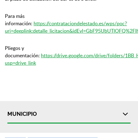
Para más
información:
https://contrataciondelestado.es/wps/poc?
uri=deeplink:detalle_licitacion&idEvl=GbF95UbUTlOFQ%
Pliegos y
documentación:
https://drive.google.com/drive/folders/
usp=drive_link
MUNICIPIO