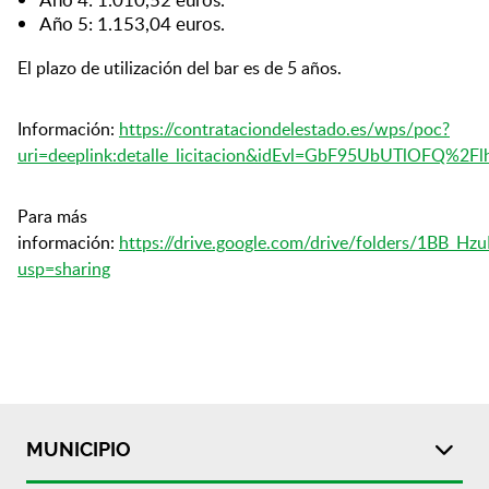
Año 5: 1.153,04 euros.
El plazo de utilización del bar es de 5 años.
Información:
https://contrataciondelestado.es/wps/poc?
uri=deeplink:detalle_licitacion&idEvl=GbF95UbUTlOFQ%
Para más
información:
https://drive.google.com/drive/folders/1BB
usp=sharing
MUNICIPIO