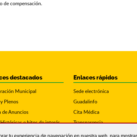
eto de compensación.
ces destacados
Enlaces rápidos
ración Municipal
Sede electrónica
 y Plenos
Guadalinfo
n de Anuncios
Cita Médica
Históricas e hitos de interés
Transparencia
orar tu experiencia de navegación en nuestra web, para mostr