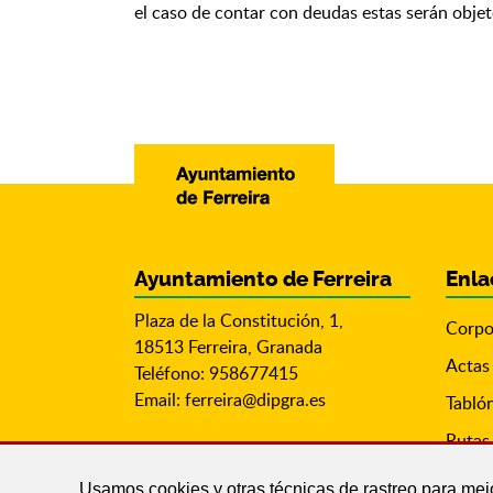
el caso de contar con deudas estas serán obj
Ayuntamiento de Ferreira
Enla
Plaza de la Constitución, 1,
Corpo
18513 Ferreira, Granada
Actas
Teléfono: 958677415
Email:
ferreira@dipgra.es
Tabló
Rutas 
Usamos cookies y otras técnicas de rastreo para mej