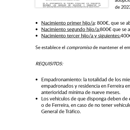
adopció
de 2023
Nacimiento primer hijo/a
: 800€, que se a
Nacimiento segundo hijo/a:
800€ que se a
Nacimiento tercer hijo/a y siguientes:
400€
Se establece el
compromiso
de mantener el em
REQUISITOS:
Empadronamiento: la totalidad de los mi
empadronados y residencia en Ferreira en e
anterioridad mínima de nueve meses.
Los vehículos de que disponga deben de 
o de Ferreira, en caso de no tener vehícul
General de Tráfico.