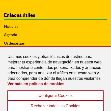
Enlaces útiles
Noticias
Agenda
Ordenanzas
Entidades y asociaciones
Usamos cookies y otras técnicas de rastreo para
mejorar tu experiencia de navegación en nuestra web,
para mostrarte contenidos personalizados y anuncios
adecuados, para analizar el tráfico en nuestra web y
para comprender de dónde llegan nuestros visitantes.
Ver más en política de cookies
Configurar Cookies
Aviso legal
|
Política de Cookies
|
Accesibilidad
|
Protección de Datos
|
Mapa Web
Rechazar todas las Cookies
© 2022 Ayuntamiento de Ferreira